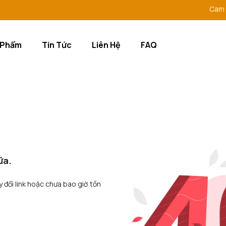
Cam kết 
 Phẩm
Tin Tức
Liên Hệ
FAQ
ữa.
y đổi link hoặc chưa bao giờ tồn