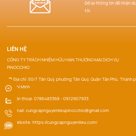
Để lại thông tin để nhận đ
tôi
LIÊN HỆ
CÔNG TY TRÁCH NHIỆM HỮU HẠN THƯƠNG MẠI DỊCH VỤ
PINOCCHIO
Địa chỉ: 50/7 Tân Quý, phường Tân Quý, Quận Tân Phú, Thành 
Hồ Chí Minh
Điện thoại: 0786483368 - 0912907933
Email: cungcapnguyenlieupinocchio@gmail.com
Website: https://cungcapnguyenlieu.com/