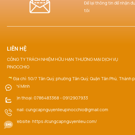
Để lại thông tin để nhận đ
tôi
LIÊN HỆ
CÔNG TY TRÁCH NHIỆM HỮU HẠN THƯƠNG MẠI DỊCH VỤ
PINOCCHIO
Địa chỉ: 50/7 Tân Quý, phường Tân Quý, Quận Tân Phú, Thành 
Hồ Chí Minh
Điện thoại: 0786483368 - 0912907933
Email: cungcapnguyenlieupinocchio@gmail.com
Website: https://cungcapnguyenlieu.com/