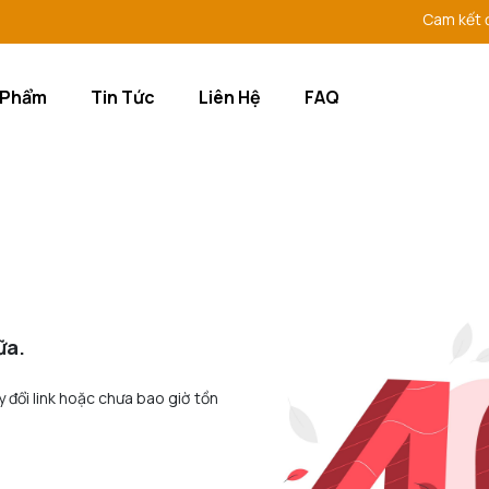
Cam kết đem 
 Phẩm
Tin Tức
Liên Hệ
FAQ
ữa.
y đổi link hoặc chưa bao giờ tồn