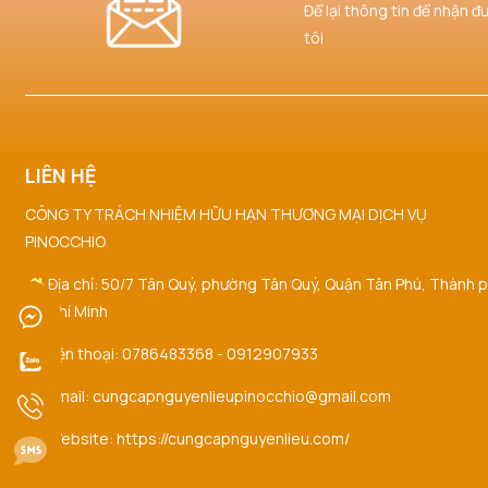
Để lại thông tin để nhận đ
tôi
LIÊN HỆ
CÔNG TY TRÁCH NHIỆM HỮU HẠN THƯƠNG MẠI DỊCH VỤ
PINOCCHIO
Địa chỉ: 50/7 Tân Quý, phường Tân Quý, Quận Tân Phú, Thành 
Hồ Chí Minh
Điện thoại: 0786483368 - 0912907933
Email: cungcapnguyenlieupinocchio@gmail.com
Website: https://cungcapnguyenlieu.com/