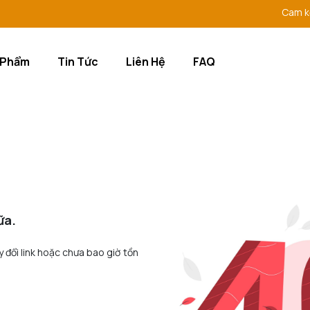
Cam kết đ
 Phẩm
Tin Tức
Liên Hệ
FAQ
ữa.
y đổi link hoặc chưa bao giờ tồn