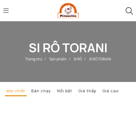
SI RÔ TORANI
Trang chủ
/
Sản phẩm
/
SI RÔ
/
SI RÔ TORANI
Mới nhất
Bán chạy
Nổi bật
Giá thấp
Giá cao