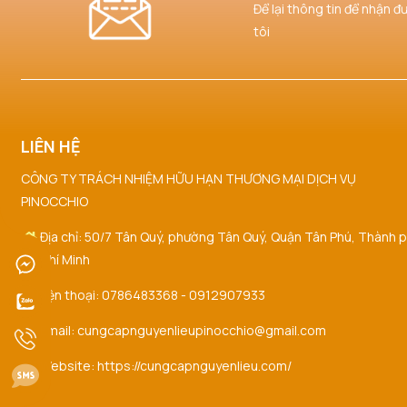
Để lại thông tin để nhận đ
tôi
LIÊN HỆ
CÔNG TY TRÁCH NHIỆM HỮU HẠN THƯƠNG MẠI DỊCH VỤ
PINOCCHIO
Địa chỉ: 50/7 Tân Quý, phường Tân Quý, Quận Tân Phú, Thành 
Hồ Chí Minh
Điện thoại: 0786483368 - 0912907933
Email: cungcapnguyenlieupinocchio@gmail.com
Website: https://cungcapnguyenlieu.com/