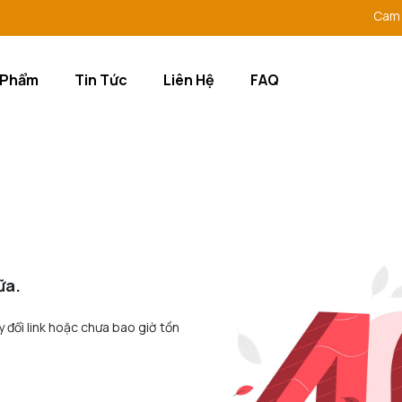
Cam kết 
 Phẩm
Tin Tức
Liên Hệ
FAQ
ữa.
y đổi link hoặc chưa bao giờ tồn