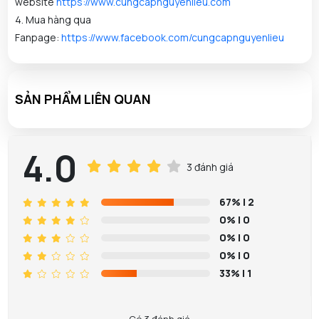
website
https://www.cungcapnguyenlieu.com
4. Mua hàng qua
Fanpage:
https://www.facebook.com/cungcapnguyenlieu
SẢN PHẨM LIÊN QUAN
4.0
3 đánh giá
67%
| 2
0%
| 0
0%
| 0
0%
| 0
33%
| 1
Nguyễn Kha đã mua sản phẩm Nước Hoa Hồng
08/08/2026
Skin1004