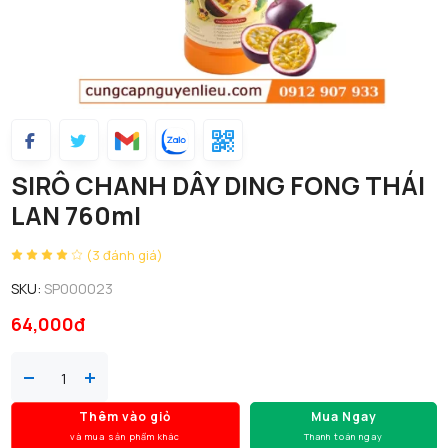
SIRÔ CHANH DÂY DING FONG THÁI
LAN 760ml
(3 đánh giá)
SKU:
SP000023
64,000đ
Thêm vào giỏ
Mua Ngay
và mua sản phẩm khác
Thanh toán ngay