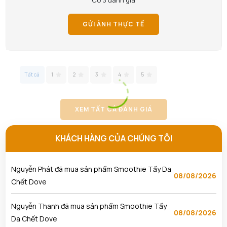
Có 3 đánh giá
Phạm Tuấn Tài đã mua sản phẩm Nước Hoa Hồng
GỬI ẢNH THỰC TẾ
08/08/2026
Skin1004
Phan Thị Hồng Thảo đã mua sản phẩm Nước Hoa
08/08/2026
Hồng Skin1004
Tất cả
1
2
3
4
5
Huỳnh Trọng Nghĩa đã mua sản phẩm Nước Hoa
08/08/2026
Hồng Skin1004
XEM TẤT CẢ ĐÁNH GIÁ
Lâm Nguyễn Nhật Hoàng đã mua sản phẩm Tẩy
KHÁCH HÀNG CỦA CHÚNG TÔI
08/08/2026
Da Chết Dove
Nguyễn Phát đã mua sản phẩm Smoothie Tẩy Da
08/08/2026
Chết Dove
Nguyễn Thanh đã mua sản phẩm Smoothie Tẩy
08/08/2026
Da Chết Dove