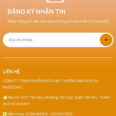
Huỳnh Trọng Nghĩa đã mua sản phẩm Nước Hoa
08/08/2026
ĐĂNG KÝ NHẬN TIN
Hồng Skin1004
Để lại thông tin để nhận được thông tin mới nhất từ chúng tôi
Lâm Nguyễn Nhật Hoàng đã mua sản phẩm Tẩy
08/08/2026
Da Chết Dove
Nguyễn Phát đã mua sản phẩm Smoothie Tẩy Da
08/08/2026
Chết Dove
Nguyễn Thanh đã mua sản phẩm Smoothie Tẩy
08/08/2026
Da Chết Dove
LIÊN HỆ
CÔNG TY TRÁCH NHIỆM HỮU HẠN THƯƠNG MẠI DỊCH VỤ
Trần Thị Hà Vy đã mua sản phẩm Nước Hoa Hồng
08/08/2026
PINOCCHIO
Skin1004
Địa chỉ: 50/7 Tân Quý, phường Tân Quý, Quận Tân Phú, Thành
Ngô Thủy Phương Tâm đã mua sản phẩm Son
08/08/2026
phố Hồ Chí Minh
Kem Lì 3CE Sepia
Điện thoại: 0786483368 - 0912907933