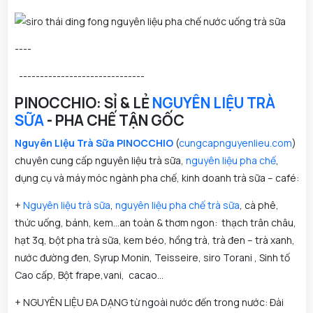
----
------------------------------
PINOCCHIO: SỈ & LẺ
NGUYÊN LIỆU TRÀ
SỮA
- PHA CHẾ TẬN GỐC
Nguyên Liệu Trà Sữa PINOCCHIO
(
cungcapnguyenlieu.com
)
chuyên cung cấp nguyên liệu trà sữa,
nguyên liệu pha chế
,
dụng cụ và máy móc ngành pha chế, kinh doanh trà sữa – café:
+
Nguyên liệu trà sữa
,
nguyên liệu pha chế
trà sữa
, cà phê,
thức uống, bánh, kem...an toàn & thơm ngon: thạch trân châu,
hạt 3q, bột pha trà sữa, kem béo, hồng trà, trà đen – trà xanh,
nước đường đen, Syrup Monin, Teisseire, siro Torani , Sinh tố
Cao cấp, Bột frape,vani, cacao...
+ NGUYÊN LIỆU ĐA DẠNG từ ngoài nước đến trong nước: Đài