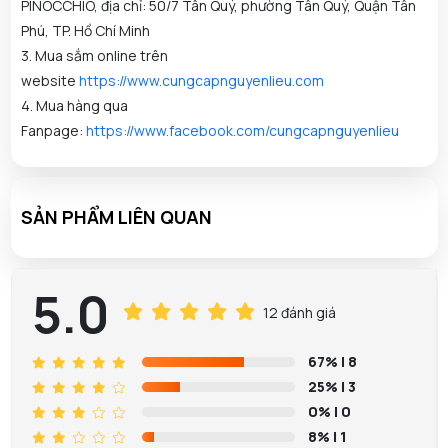
PINOCCHIO, địa chỉ: 50/7 Tân Quý, phường Tân Quý, Quận Tân
Phú, TP. Hồ Chí Minh
3. Mua sắm online trên
website
https://www.cungcapnguyenlieu.com
4. Mua hàng qua
Fanpage:
https://www.facebook.com/cungcapnguyenlieu
SẢN PHẨM LIÊN QUAN
5.0
12 đánh giá
67%
| 8
25%
| 3
0%
| 0
8%
| 1
Nguyễn Kha đã mua sản phẩm Nước Hoa Hồng