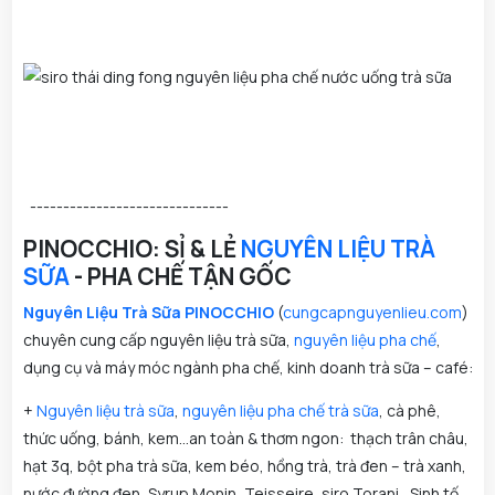
------------------------------
PINOCCHIO: SỈ & LẺ
NGUYÊN LIỆU TRÀ
SỮA
- PHA CHẾ TẬN GỐC
Nguyên Liệu Trà Sữa PINOCCHIO
(
cungcapnguyenlieu.com
)
chuyên cung cấp nguyên liệu trà sữa,
nguyên liệu pha chế
,
dụng cụ và máy móc ngành pha chế, kinh doanh trà sữa – café:
+
Nguyên liệu trà sữa
,
nguyên liệu pha chế
trà sữa
, cà phê,
thức uống, bánh, kem...an toàn & thơm ngon: thạch trân châu,
hạt 3q, bột pha trà sữa, kem béo, hồng trà, trà đen – trà xanh,
nước đường đen, Syrup Monin, Teisseire, siro Torani , Sinh tố