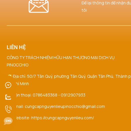
Để lại thông tin để nhận đ
tôi
LIÊN HỆ
CÔNG TY TRÁCH NHIỆM HỮU HẠN THƯƠNG MẠI DỊCH VỤ
PINOCCHIO
Địa chỉ: 50/7 Tân Quý, phường Tân Quý, Quận Tân Phú, Thành 
Hồ Chí Minh
Điện thoại: 0786483368 - 0912907933
Email: cungcapnguyenlieupinocchio@gmail.com
Website: https://cungcapnguyenlieu.com/