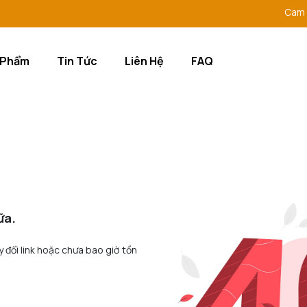
Cam kết 
 Phẩm
Tin Tức
Liên Hệ
FAQ
ữa.
y đổi link hoặc chưa bao giờ tồn