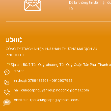
Để lại thông tin để nhận đ
tôi
LIÊN HỆ
CÔNG TY TRÁCH NHIỆM HỮU HẠN THƯƠNG MẠI DỊCH VỤ
PINOCCHIO
Địa chỉ: 50/7 Tân Quý, phường Tân Quý, Quận Tân Phú, Thành 
Hồ Chí Minh
Điện thoại: 0786483368 - 0912907933
Email: cungcapnguyenlieupinocchio@gmail.com
Website: https://cungcapnguyenlieu.com/