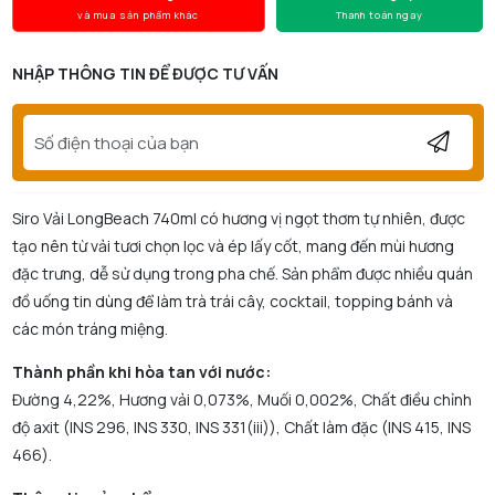
và mua sản phẩm khác
Thanh toán ngay
NHẬP THÔNG TIN ĐỂ ĐƯỢC TƯ VẤN
Siro Vải LongBeach 740ml có hương vị ngọt thơm tự nhiên, được
tạo nên từ vải tươi chọn lọc và ép lấy cốt, mang đến mùi hương
đặc trưng, dễ sử dụng trong pha chế. Sản phẩm được nhiều quán
đồ uống tin dùng để làm trà trái cây, cocktail, topping bánh và
các món tráng miệng.
Thành phần khi hòa tan với nước:
Đường 4,22%, Hương vải 0,073%, Muối 0,002%, Chất điều chỉnh
độ axit (INS 296, INS 330, INS 331(iii)), Chất làm đặc (INS 415, INS
466).