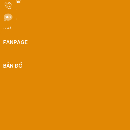
Sản Phẩm
Phan Thị Hồng Thảo đã mua sản phẩm Nước Hoa
Tin tức
07/08/2026
Hồng Skin1004
Liên hệ
FAQ
FANPAGE
BẢN ĐỒ