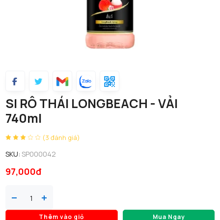
SI RÔ THÁI LONGBEACH - VẢI
740ml
(3 đánh giá)
SKU:
SP000042
97,000đ
Thêm vào giỏ
Mua Ngay