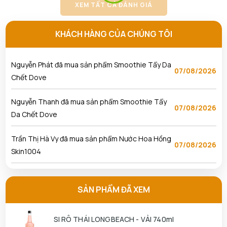
Hồng Skin1004
XEM TẤT CẢ ĐÁNH GIÁ
Lâm Nguyễn Nhật Hoàng đã mua sản phẩm Tẩy
KHÁCH HÀNG CỦA CHÚNG TÔI
07/08/2026
Da Chết Dove
Nguyễn Phát đã mua sản phẩm Smoothie Tẩy Da
07/08/2026
Chết Dove
Nguyễn Thanh đã mua sản phẩm Smoothie Tẩy
07/08/2026
Da Chết Dove
Trần Thị Hà Vy đã mua sản phẩm Nước Hoa Hồng
07/08/2026
Skin1004
Ngô Thủy Phương Tâm đã mua sản phẩm Son
07/08/2026
Kem Lì 3CE Sepia
SẢN PHẨM ĐÃ XEM
Nguyễn Anh Khương đã mua sản phẩm Son Kem Lì
07/08/2026
SI RÔ THÁI LONGBEACH - VẢI 740ml
3CE Sepia