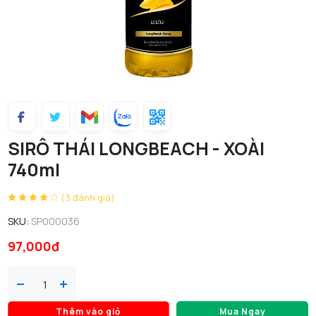
SIRÔ THÁI LONGBEACH - XOÀI
740ml
(3 đánh giá)
SKU:
SP000036
97,000đ
Thêm vào giỏ
Mua Ngay