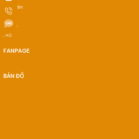
Sản Phẩm
Phan Thị Hồng Thảo đã mua sản phẩm Nước Hoa
Tin tức
09/08/2026
Hồng Skin1004
Liên hệ
FAQ
FANPAGE
BẢN ĐỒ