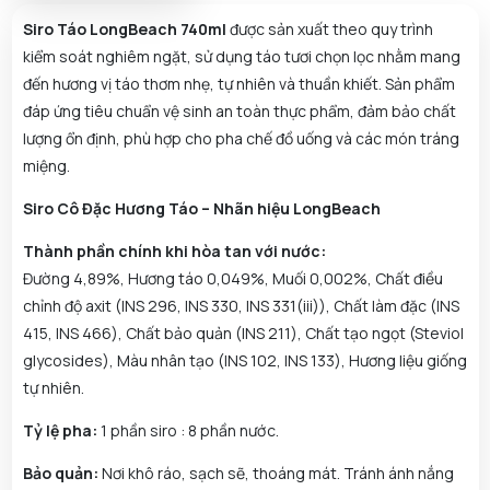
Siro Táo LongBeach 740ml
được sản xuất theo quy trình
kiểm soát nghiêm ngặt, sử dụng táo tươi chọn lọc nhằm mang
đến hương vị táo thơm nhẹ, tự nhiên và thuần khiết. Sản phẩm
đáp ứng tiêu chuẩn vệ sinh an toàn thực phẩm, đảm bảo chất
lượng ổn định, phù hợp cho pha chế đồ uống và các món tráng
miệng.
Siro Cô Đặc Hương Táo – Nhãn hiệu LongBeach
Thành phần chính khi hòa tan với nước:
Đường 4,89%, Hương táo 0,049%, Muối 0,002%, Chất điều
chỉnh độ axit (INS 296, INS 330, INS 331(iii)), Chất làm đặc (INS
415, INS 466), Chất bảo quản (INS 211), Chất tạo ngọt (Steviol
glycosides), Màu nhân tạo (INS 102, INS 133), Hương liệu giống
tự nhiên.
Tỷ lệ pha:
1 phần siro : 8 phần nước.
Bảo quản:
Nơi khô ráo, sạch sẽ, thoáng mát. Tránh ánh nắng