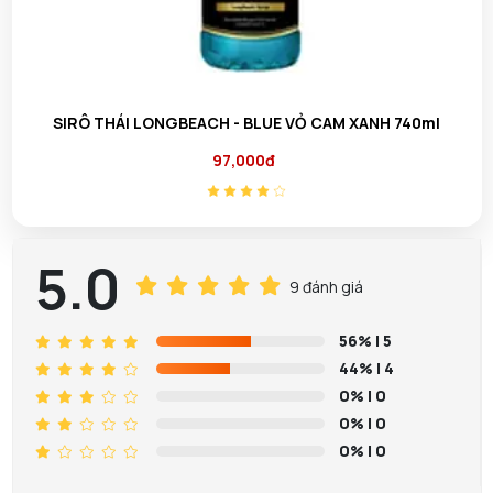
Ỏ CAM XANH 740ml
SIRÔ THÁI LONGBEACH - ĐÀO
97,000đ
5.0
9 đánh giá
56%
| 5
44%
| 4
0%
| 0
0%
| 0
0%
| 0
Nguyễn Kha đã mua sản phẩm Nước Hoa Hồng