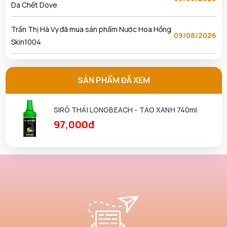
Da Chết Dove
Trần Thị Hà Vy đã mua sản phẩm Nước Hoa Hồng
09/08/2026
Skin1004
Ngô Thủy Phương Tâm đã mua sản phẩm Son
09/08/2026
Kem Lì 3CE Sepia
SẢN PHẨM ĐÃ XEM
Nguyễn Anh Khương đã mua sản phẩm Son Kem Lì
09/08/2026
SIRÔ THÁI LONGBEACH - TÁO XANH 740ml
3CE Sepia
97,000đ
Nguyễn Kha đã mua sản phẩm Nước Hoa Hồng
09/08/2026
Skin1004
Phạm Tuấn Tài đã mua sản phẩm Nước Hoa Hồng
09/08/2026
Skin1004
Phan Thị Hồng Thảo đã mua sản phẩm Nước Hoa
09/08/2026
Hồng Skin1004