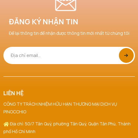
Huỳnh Trọng Nghĩa đã mua sản phẩm Nước Hoa
09/08/2026
ĐĂNG KÝ NHẬN TIN
Hồng Skin1004
Để lại thông tin để nhận được thông tin mới nhất từ chúng tôi
Lâm Nguyễn Nhật Hoàng đã mua sản phẩm Tẩy
09/08/2026
Da Chết Dove
Nguyễn Phát đã mua sản phẩm Smoothie Tẩy Da
09/08/2026
Chết Dove
Nguyễn Thanh đã mua sản phẩm Smoothie Tẩy
09/08/2026
Da Chết Dove
LIÊN HỆ
CÔNG TY TRÁCH NHIỆM HỮU HẠN THƯƠNG MẠI DỊCH VỤ
Trần Thị Hà Vy đã mua sản phẩm Nước Hoa Hồng
09/08/2026
PINOCCHIO
Skin1004
Địa chỉ: 50/7 Tân Quý, phường Tân Quý, Quận Tân Phú, Thành
Ngô Thủy Phương Tâm đã mua sản phẩm Son
09/08/2026
phố Hồ Chí Minh
Kem Lì 3CE Sepia